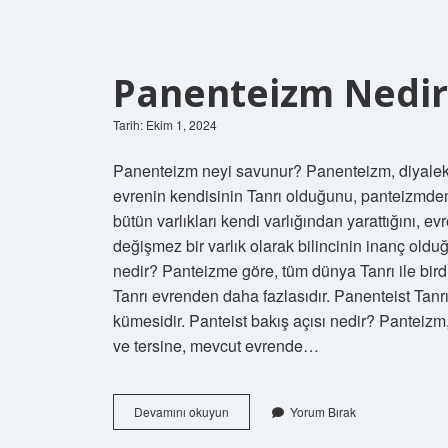
Panenteizm Nedir
Tarih: Ekim 1, 2024
Panenteizm neyi savunur? Panenteizm, diyalekt
evrenin kendisinin Tanrı olduğunu, panteizmden fa
bütün varlıkları kendi varlığından yarattığını,
değişmez bir varlık olarak bilincinin inanç ol
nedir? Panteizme göre, tüm dünya Tanrı ile bird
Tanrı evrenden daha fazlasıdır. Panenteist Tanr
kümesidir. Panteist bakış açısı nedir? Panteizm
ve tersine, mevcut evrende…
Panenteizm
Devamını okuyun
Yorum Bırak
Nedir
Diyanet