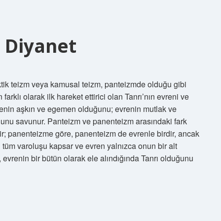
 Diyanet
ik teizm veya kamusal teizm, panteizmde olduğu gibi
rklı olarak ilk hareket ettirici olan Tanrı’nın evreni ve
 evrenin aşkın ve egemen olduğunu; evrenin mutlak ve
duğunu savunur. Panteizm ve panenteizm arasındaki fark
ir; panenteizme göre, panenteizm de evrenle birdir, ancak
ı tüm varoluşu kapsar ve evren yalnızca onun bir alt
, evrenin bir bütün olarak ele alındığında Tanrı olduğunu