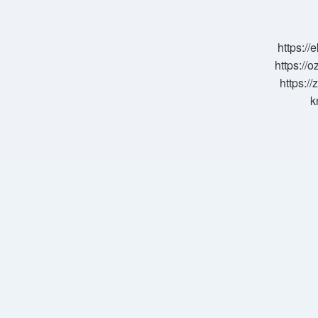
https:/
https://o
https://
k