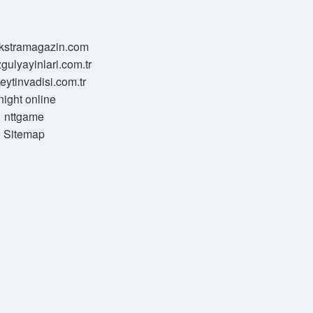
/ekstramagazin.com
zgulyayinlari.com.tr
zeytinvadisi.com.tr
night online
nttgame
Sitemap