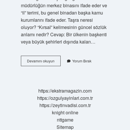
müdürlüğün merkez binasını ifade eder ve
“il” terimi, bu genel binadan başka kamu
kurumlarını ifade eder. Taşra neresi
oluyor? “Kırsal” kelimesinin güncel sözlük
anlamı nedir? Cevap: Bir ülkenin başkenti
veya büyük şehirleri dışında kalan…
Tasra
Devamını okuyun
Yorum Bırak
Teşkilat
Nedir
https://ekstramagazin.com
https://ozgulyayinlari.com.tr
https://zeytinvadisi.com.tr
knight online
nttgame
Sitemap