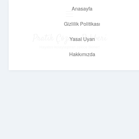
Anasayfa
menüyü
aç
Gizlilik Politikası
Pratik Çözüm Rehberi
Yasal Uyarı
Hayatını kolaylaştıran zekice fikirler!
Hakkımızda