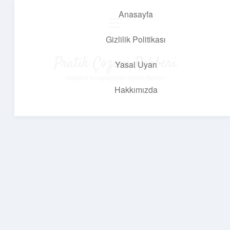
Anasayfa
menüyü
aç
Gizlilik Politikası
Pratik Çözüm Rehberi
Yasal Uyarı
Hayatını kolaylaştıran zekice fikirler!
Hakkımızda