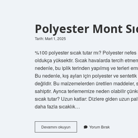
Polyester Mont Sı
Tarih: Mart 1, 2025
%100 polyester sıcak tutar mı? Polyester nefes a
oldukça yüksektir. Sıcak havalarda tercih etm
nedenle, bu iplik terinden yapılmış ve terleri e
Bu nedenle, kış ayları için polyester ve sentet
değildir. Bu malzemelerden üretilen maddeler, s
sahiptir. Ayrıca terlememize neden olabilir çün
sıcak tutar? Uzun katlar: Dizlere giden uzun pa
daha fazla sıcaklık…
Polyester
Devamını okuyun
Yorum Bırak
Mont
Sıcak