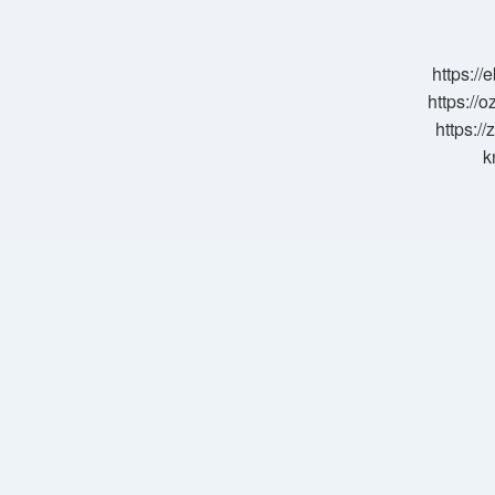
Tutar
Mı
https:/
https://o
https://
k