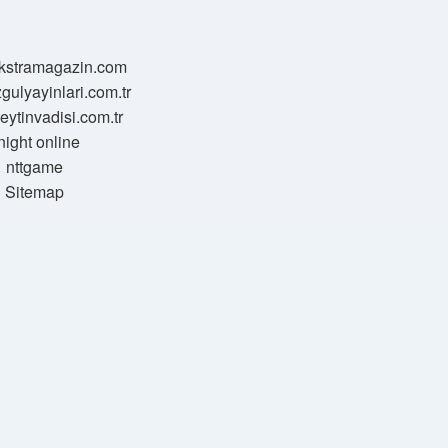
/ekstramagazin.com
zgulyayinlari.com.tr
zeytinvadisi.com.tr
night online
nttgame
Sitemap