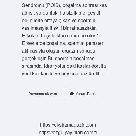
Sendromu (POIS), boşalma sonrası kas
ağrısı, yorgunluk, halsizlik gibi çeşitli
belirtilerle ortaya çıkan ve spermin
kasılmasıyla ilişkili bir rahatsızlıktır.
Erkekler boşaldıktan sonra ne olur?
Erkeklerde boşalma, spermin penisten
atılmasıyla oluşan orgazm sonucu
gerçekleşir. Bu spermin boşalması
sırasında, idrar yolundaki kaslar dört ila
yedi kez kasılır ve böylece haz üretilir.…
Erkekler
Devamını okuyun
Yorum Bırak
Boşalınca
Neden
Halsiz
Olur
https://ekstramagazin.com
https://ozgulyayinlari.com.tr