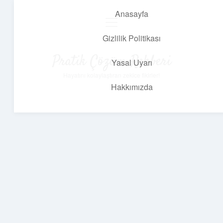
Anasayfa
menüyü
aç
Gizlilik Politikası
Pratik Çözüm Rehberi
Yasal Uyarı
Hayatını kolaylaştıran zekice fikirler!
Hakkımızda