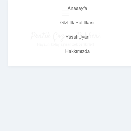
Anasayfa
menüyü
aç
Gizlilik Politikası
Pratik Çözüm Rehberi
Yasal Uyarı
Hayatını kolaylaştıran zekice fikirler!
Hakkımızda