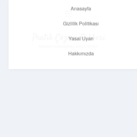
Anasayfa
menüyü
aç
Gizlilik Politikası
Pratik Çözüm Rehberi
Yasal Uyarı
Hayatını kolaylaştıran zekice fikirler!
Hakkımızda