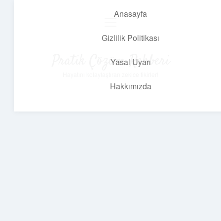
Anasayfa
menüyü
aç
Gizlilik Politikası
Pratik Çözüm Rehberi
Yasal Uyarı
Hayatını kolaylaştıran zekice fikirler!
Hakkımızda