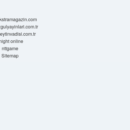
/ekstramagazin.com
zgulyayinlari.com.tr
zeytinvadisi.com.tr
night online
nttgame
Sitemap