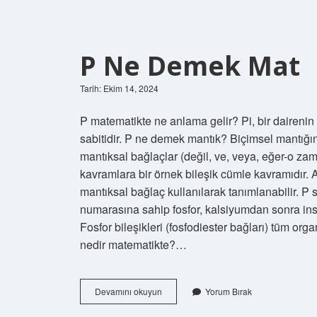
P Ne Demek Mat
Tarih: Ekim 14, 2024
P matematikte ne anlama gelir? Pi, bir dairenin 
sabitidir. P ne demek mantık? Biçimsel mantığı
mantıksal bağlaçlar (değil, ve, veya, eğer-o zam
kavramlara bir örnek bileşik cümle kavramıdır. A
mantıksal bağlaç kullanılarak tanımlanabilir. 
numarasına sahip fosfor, kalsiyumdan sonra in
Fosfor bileşikleri (fosfodiester bağları) tüm or
nedir matematikte?…
P
Devamını okuyun
Yorum Bırak
Ne
Demek