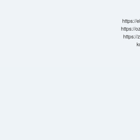
Mat
https:/
https://o
https://
k