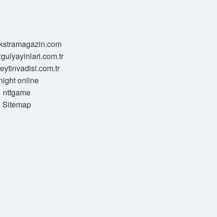
/ekstramagazin.com
zgulyayinlari.com.tr
zeytinvadisi.com.tr
night online
nttgame
Sitemap