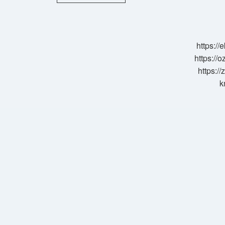
Içindeki
Arsenik
Nasıl
Temizlenir
https:/
https://o
https://
k