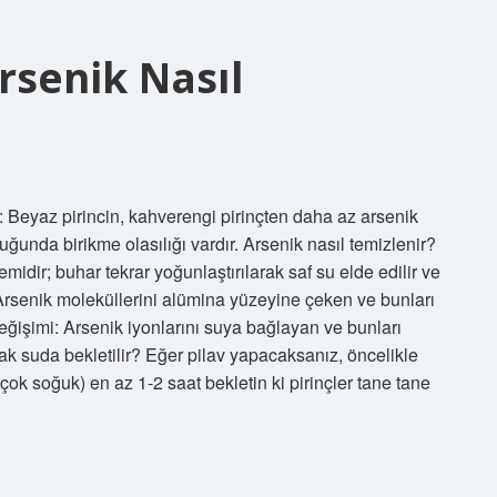
Arsenik Nasıl
ri: Beyaz pirincin, kahverengi pirinçten daha az arsenik
ğunda birikme olasılığı vardır. Arsenik nasıl temizlenir?
idir; buhar tekrar yoğunlaştırılarak saf su elde edilir ve
a: Arsenik moleküllerini alümina yüzeyine çeken ve bunları
eğişimi: Arsenik iyonlarını suya bağlayan ve bunları
ıcak suda bekletilir? Eğer pilav yapacaksanız, öncelikle
çok soğuk) en az 1-2 saat bekletin ki pirinçler tane tane