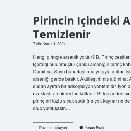
Pirincin Içindeki 
Temizlenir
Tarih: Kasım 1, 2024
Hangi pirinçte arsenik yoktur? B. Pirinç çeşitle
içerdiği bulunmuştur çünkü arseniğin pirinç kabu
Damıtma: Suyu buharlaştırma yoluyla arıtma işlem
arseniği geride bırakır. Aktifleştirilmiş alümin
sudan ayıran bir adsorpsiyon yöntemidir. İyon d
uzaklaştıran bir reçine kullanır. Pirinç neden s
pirinçleri tuzlu sıcak suda (ne çok kaynar ne de 
olup yumuşasın…
Pirincin
Devamını okuyun
Yorum Bırak