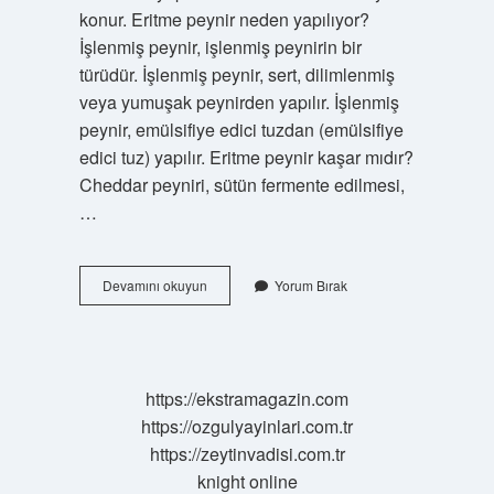
konur. Eritme peynir neden yapılıyor?
İşlenmiş peynir, işlenmiş peynirin bir
türüdür. İşlenmiş peynir, sert, dilimlenmiş
veya yumuşak peynirden yapılır. İşlenmiş
peynir, emülsifiye edici tuzdan (emülsifiye
edici tuz) yapılır. Eritme peynir kaşar mıdır?
Cheddar peyniri, sütün fermente edilmesi,
…
Peynir
Devamını okuyun
Yorum Bırak
Eritmesi
Hangi
Yöreye
Ait
https://ekstramagazin.com
https://ozgulyayinlari.com.tr
https://zeytinvadisi.com.tr
knight online