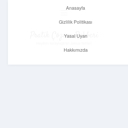
Anasayfa
menüyü
aç
Gizlilik Politikası
Pratik Çözüm Rehberi
Yasal Uyarı
Hayatını kolaylaştıran zekice fikirler!
Hakkımızda