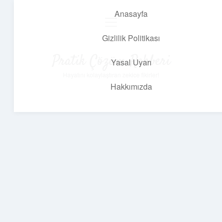
Anasayfa
menüyü
aç
Gizlilik Politikası
Pratik Çözüm Rehberi
Yasal Uyarı
Hayatını kolaylaştıran zekice fikirler!
Hakkımızda