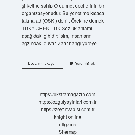
şirketine sahip Ordu metropollerinin bir
organizasyonudur. Bu yönetime kısaca
takma ad (OSKI) denir. Örek ne demek
TDK? ÖREK TDK Sözlük anlamı
aşağıdaki gibidir: isim, insanların
ağzındaki duvar. Zaar hangi yöreye…
Oski
Devamını okuyun
Yorum Bırak
Ne
Demek
Argo
https://ekstramagazin.com
https://ozgulyayinlari.com.tr
https://zeytinvadisi.com.tr
knight online
nttgame
Sitemap