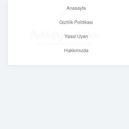
Anasayfa
menüyü
aç
Gizlilik Politikası
Pratik Çözüm Rehberi
Yasal Uyarı
Hayatını kolaylaştıran zekice fikirler!
Hakkımızda