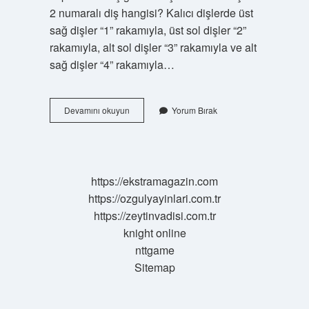
2 numaralı diş hangisi? Kalıcı dişlerde üst
sağ dişler “1” rakamıyla, üst sol dişler “2”
rakamıyla, alt sol dişler “3” rakamıyla ve alt
sağ dişler “4” rakamıyla…
Ön
Devamını okuyun
Yorum Bırak
Iki
Dişe
Ne
Denir
https://ekstramagazin.com
https://ozgulyayinlari.com.tr
https://zeytinvadisi.com.tr
knight online
nttgame
Sitemap