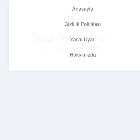
Anasayfa
menüyü
aç
Gizlilik Politikası
Pratik Çözüm Rehberi
Yasal Uyarı
Hayatını kolaylaştıran zekice fikirler!
Hakkımızda