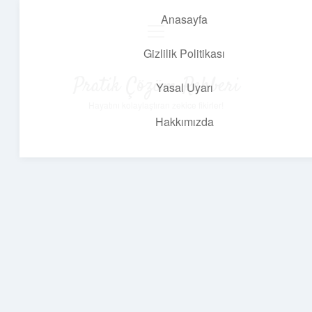
Anasayfa
menüyü
aç
Gizlilik Politikası
Pratik Çözüm Rehberi
Yasal Uyarı
Hayatını kolaylaştıran zekice fikirler!
Hakkımızda