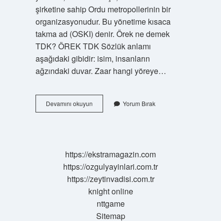
şirketine sahip Ordu metropollerinin bir
organizasyonudur. Bu yönetime kısaca
takma ad (OSKI) denir. Örek ne demek
TDK? ÖREK TDK Sözlük anlamı
aşağıdaki gibidir: isim, insanların
ağzındaki duvar. Zaar hangi yöreye…
Oski
Devamını okuyun
Yorum Bırak
Ne
Demek
Argo
https://ekstramagazin.com
https://ozgulyayinlari.com.tr
https://zeytinvadisi.com.tr
knight online
nttgame
Sitemap