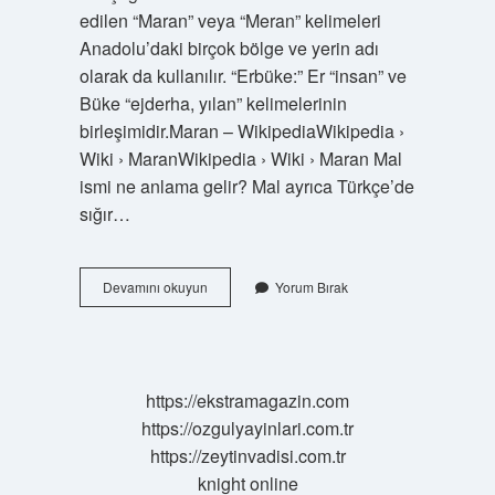
edilen “Maran” veya “Meran” kelimeleri
Anadolu’daki birçok bölge ve yerin adı
olarak da kullanılır. “Erbüke:” Er “insan” ve
Büke “ejderha, yılan” kelimelerinin
birleşimidir.Maran – WikipediaWikipedia ›
Wiki › MaranWikipedia › Wiki › Maran Mal
ismi ne anlama gelir? Mal ayrıca Türkçe’de
sığır…
Muren
Devamını okuyun
Yorum Bırak
Ismi
Ne
Anlama
Gelir
https://ekstramagazin.com
https://ozgulyayinlari.com.tr
https://zeytinvadisi.com.tr
knight online