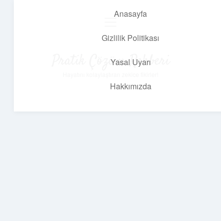
Anasayfa
menüyü
aç
Gizlilik Politikası
Pratik Çözüm Rehberi
Yasal Uyarı
Hayatını kolaylaştıran zekice fikirler!
Hakkımızda