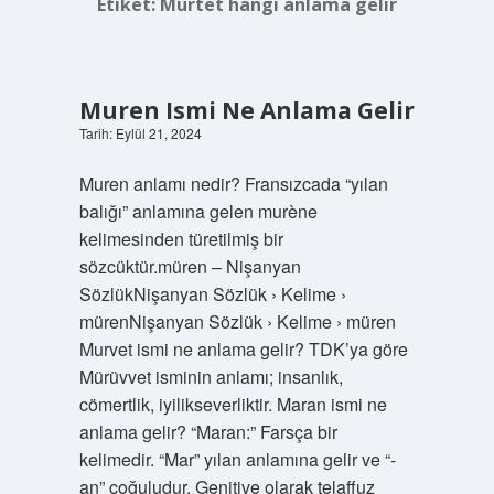
Etiket:
Mürtet hangi anlama gelir
Muren Ismi Ne Anlama Gelir
Tarih: Eylül 21, 2024
Muren anlamı nedir? Fransızcada “yılan
balığı” anlamına gelen murène
kelimesinden türetilmiş bir
sözcüktür.müren – Nişanyan
SözlükNişanyan Sözlük › Kelime ›
mürenNişanyan Sözlük › Kelime › müren
Murvet ismi ne anlama gelir? TDK’ya göre
Mürüvvet isminin anlamı; insanlık,
cömertlik, iyilikseverliktir. Maran ismi ne
anlama gelir? “Maran:” Farsça bir
kelimedir. “Mar” yılan anlamına gelir ve “-
an” çoğuludur. Genitive olarak telaffuz