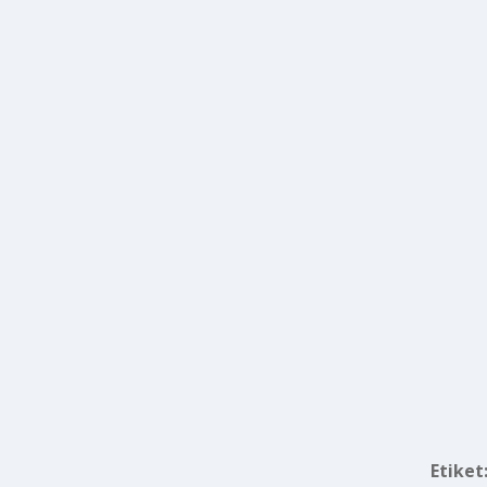
Etiket