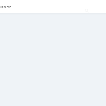
kkımızda
Sidebar
ilbet yeni giriş
ilbet
gra