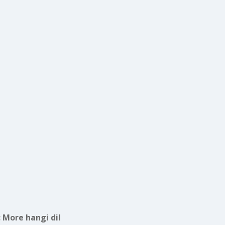
:
More hangi dil