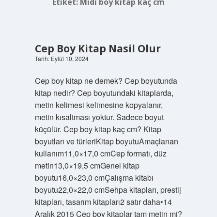
Etiket:
Midi boy kitap kaç cm
Cep Boy Kitap Nasil Olur
Tarih: Eylül 10, 2024
Cep boy kitap ne demek? Cep boyutunda
kitap nedir? Cep boyutundaki kitaplarda,
metin kelimesi kelimesine kopyalanır,
metin kısaltması yoktur. Sadece boyut
küçülür. Cep boy kitap kaç cm? Kitap
boyutları ve türleriKitap boyutuAmaçlanan
kullanım11,0×17,0 cmCep formatı, düz
metin13,0×19,5 cmGenel kitap
boyutu16,0×23,0 cmÇalışma kitabı
boyutu22,0×22,0 cmSehpa kitapları, prestij
kitapları, tasarım kitapları2 satır daha•14
Aralık 2015 Cep boy kitaplar tam metin mi?