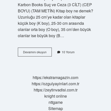
Karbon Books Suç ve Ceza (3 CİLT) (CEP
BOYU) (TAM METİN) Kitap boy ne demek?
Uzunluğu 25 cm’ye kadar olan kitaplar
küçük boy (K boy), 25-30 cm arasında
olanlar orta boy (O boy), 35 cm’den büyük
olanlar ise büyük boy (B…
Cep
Devamını okuyun
10 Yorum
Boy
Kitap
Nasil
Olur
https://ekstramagazin.com
https://ozgulyayinlari.com.tr
https://zeytinvadisi.com.tr
knight online
nttgame
Sitemap