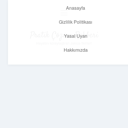
Anasayfa
menüyü
aç
Gizlilik Politikası
Pratik Çözüm Rehberi
Yasal Uyarı
Hayatını kolaylaştıran zekice fikirler!
Hakkımızda