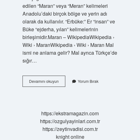
edilen “Maran” veya “Meran” kelimeleri
Anadolu’daki birçok bölge ve yerin adı
olarak da kullanılır. “Erbüke:” Er “insan” ve
Büke “ejderha, yılan” kelimelerinin
birleşimidir.Maran – WikipediaWikipedia ›
Wiki › MaranWikipedia › Wiki › Maran Mal
ismi ne anlama gelir? Mal ayrıca Türkçe’de
sığır…
Muren
Devamını okuyun
Yorum Bırak
Ismi
Ne
Anlama
Gelir
https://ekstramagazin.com
https://ozgulyayinlari.com.tr
https://zeytinvadisi.com.tr
knight online