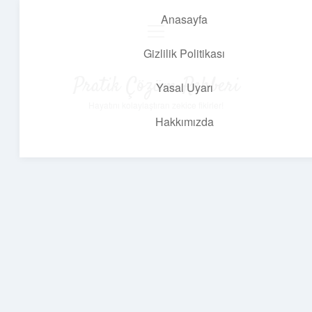
Anasayfa
menüyü
aç
Gizlilik Politikası
Pratik Çözüm Rehberi
Yasal Uyarı
Hayatını kolaylaştıran zekice fikirler!
Hakkımızda