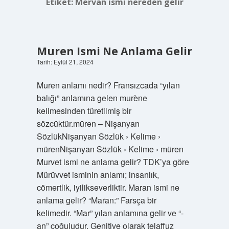
Etiket:
Mervan ismi nereden gelir
Muren Ismi Ne Anlama Gelir
Tarih: Eylül 21, 2024
Muren anlamı nedir? Fransızcada “yılan
balığı” anlamına gelen murène
kelimesinden türetilmiş bir
sözcüktür.müren – Nişanyan
SözlükNişanyan Sözlük › Kelime ›
mürenNişanyan Sözlük › Kelime › müren
Murvet ismi ne anlama gelir? TDK’ya göre
Mürüvvet isminin anlamı; insanlık,
cömertlik, iyilikseverliktir. Maran ismi ne
anlama gelir? “Maran:” Farsça bir
kelimedir. “Mar” yılan anlamına gelir ve “-
an” çoğuludur. Genitive olarak telaffuz