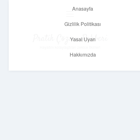
Anasayfa
menüyü
aç
Gizlilik Politikası
Pratik Çözüm Rehberi
Yasal Uyarı
Hayatını kolaylaştıran zekice fikirler!
Hakkımızda