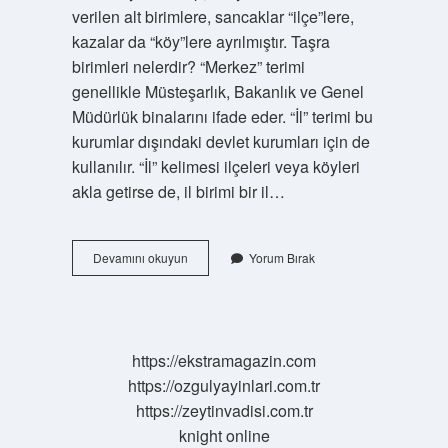
verilen alt birimlere, sancaklar “ilçe”lere,
kazalar da “köy”lere ayrılmıştır. Taşra
birimleri nelerdir? “Merkez” terimi
genellikle Müsteşarlık, Bakanlık ve Genel
Müdürlük binalarını ifade eder. “İl” terimi bu
kurumlar dışındaki devlet kurumları için de
kullanılır. “İl” kelimesi ilçeleri veya köyleri
akla getirse de, il birimi bir il…
Osmanlı
Devamını okuyun
Yorum Bırak
Taşra
Teşkilatı
Kaça
Ayrılır
https://ekstramagazin.com
https://ozgulyayinlari.com.tr
https://zeytinvadisi.com.tr
knight online