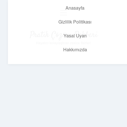
Anasayfa
menüyü
aç
Gizlilik Politikası
Pratik Çözüm Rehberi
Yasal Uyarı
Hayatını kolaylaştıran zekice fikirler!
Hakkımızda