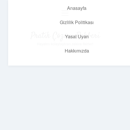
Anasayfa
menüyü
aç
Gizlilik Politikası
Pratik Çözüm Rehberi
Yasal Uyarı
Hayatını kolaylaştıran zekice fikirler!
Hakkımızda