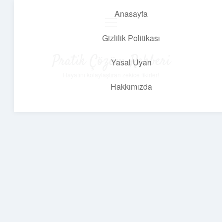
Anasayfa
menüyü
aç
Gizlilik Politikası
Pratik Çözüm Rehberi
Yasal Uyarı
Hayatını kolaylaştıran zekice fikirler!
Hakkımızda