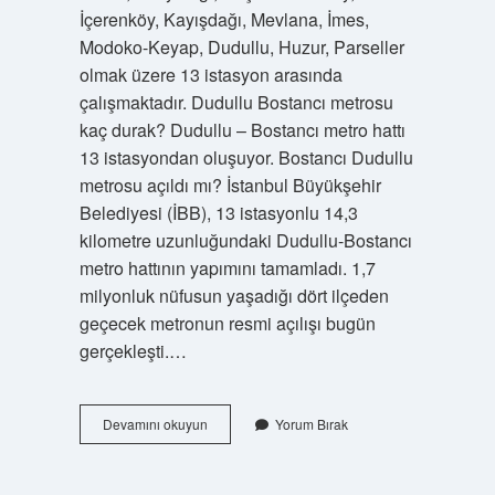
İçerenköy, Kayışdağı, Mevlana, İmes,
Modoko-Keyap, Dudullu, Huzur, Parseller
olmak üzere 13 istasyon arasında
çalışmaktadır. Dudullu Bostancı metrosu
kaç durak? Dudullu – Bostancı metro hattı
13 istasyondan oluşuyor. Bostancı Dudullu
metrosu açıldı mı? İstanbul Büyükşehir
Belediyesi (İBB), 13 istasyonlu 14,3
kilometre uzunluğundaki Dudullu-Bostancı
metro hattının yapımını tamamladı. 1,7
milyonluk nüfusun yaşadığı dört ilçeden
geçecek metronun resmi açılışı bugün
gerçekleşti.…
Bostancıda
Devamını okuyun
Yorum Bırak
Hangi
Metro
Var