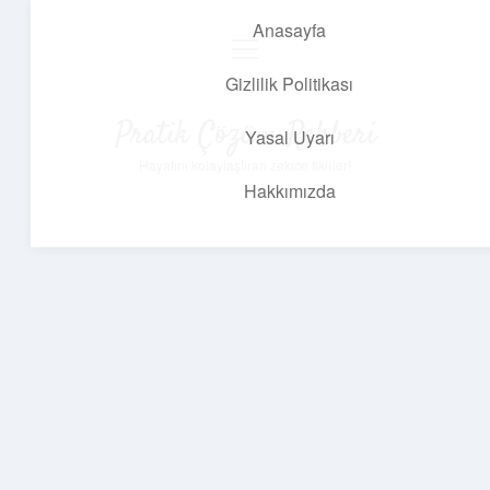
Anasayfa
menüyü
aç
Gizlilik Politikası
Pratik Çözüm Rehberi
Yasal Uyarı
Hayatını kolaylaştıran zekice fikirler!
Hakkımızda