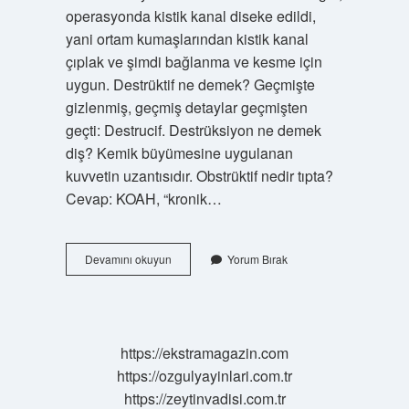
operasyonda kistik kanal diseke edildi,
yani ortam kumaşlarından kistik kanal
çıplak ve şimdi bağlanma ve kesme için
uygun. Destrüktif ne demek? Geçmişte
gizlenmiş, geçmiş detaylar geçmişten
geçti: Destrucif. Destrüksiyon ne demek
diş? Kemik büyümesine uygulanan
kuvvetin uzantısıdır. Obstrüktif nedir tıpta?
Cevap: KOAH, “kronik…
Destrükte
Devamını okuyun
Yorum Bırak
Etmek
Ne
Demek
Tıp
https://ekstramagazin.com
https://ozgulyayinlari.com.tr
https://zeytinvadisi.com.tr