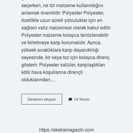
seçerken, ne tür malzeme kullanıldığını
anlamak önemlidir. Polyester Polyester,
özellikle uzun süreli yolculuklar için en
sağlam valiz malzemesi olarak kabul edilir.
Polyester malzeme kolayca temizlenebilir
ve kirletmeye karşı korumalıdır. Ayrıca,
yüksek sıcaklıklara karşı dayanıklılığı
sayesinde, kir veya toz için kolayca direnç
gösterir. Polyester valizler, karşılaştıkları
kötü hava koşullarına dirençli
olduklarından,…
En
Devamını okuyun
14 Yorum
sağlam
valiz
malzemesi
nedir
https://ekstramagazin.com