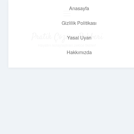
Anasayfa
menüyü
aç
Gizlilik Politikası
Pratik Çözüm Rehberi
Yasal Uyarı
Hayatını kolaylaştıran zekice fikirler!
Hakkımızda