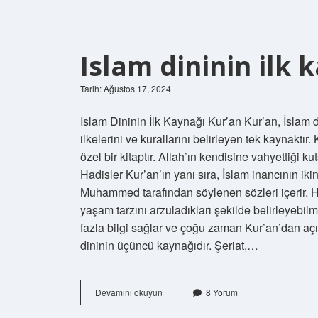
Islam dininin ilk 
Tarih: Ağustos 17, 2024
Islam Dininin İlk Kaynağı Kur’an Kur’an, İslam di
ilkelerini ve kurallarını belirleyen tek kaynakt
özel bir kitaptır. Allah’ın kendisine vahyettiği 
Hadisler Kur’an’ın yanı sıra, İslam inancının iki
Muhammed tarafından söylenen sözleri içerir. 
yaşam tarzını arzuladıkları şekilde belirleyebilm
fazla bilgi sağlar ve çoğu zaman Kur’an’dan açıkç
dininin üçüncü kaynağıdır. Şeriat,…
Islam
Devamını okuyun
8 Yorum
dininin
ilk