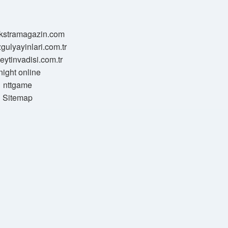
/ekstramagazin.com
zgulyayinlari.com.tr
zeytinvadisi.com.tr
night online
nttgame
Sitemap