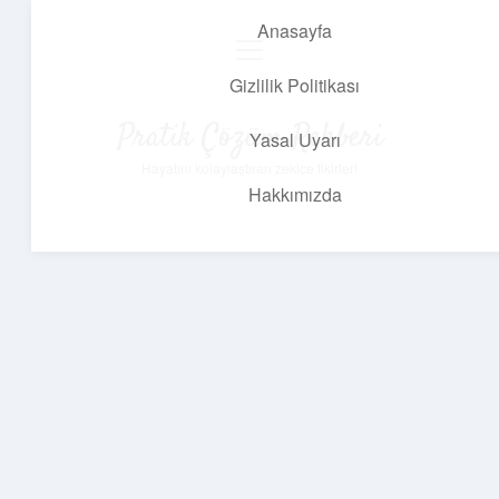
Anasayfa
menüyü
aç
Gizlilik Politikası
Pratik Çözüm Rehberi
Yasal Uyarı
Hayatını kolaylaştıran zekice fikirler!
Hakkımızda