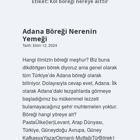
Etiket:
Kol böreği nereye aittir
Adana Böreği Nerenin
Yemeği
Tarih: Ekim 12, 2024
Hangi ilimizin böreği meşhur? Biz buna
dikdörtgen börek diyoruz ama genel olarak
tüm Türkiye’de Adana böreği olarak
biliniyor. Dolayısıyla cevap evet, Adana. İlk
olarak Adana’daki tezgahlarda görmeye
başladığımız bu mükemmel lezzeti
bulamayacağınız şehir muhtemelen yoktur.
Böreği hangi yöreye ait?
PastaÜlke(ler)Levant, Arap Dünyası,
Türkiye, Güneydoğu Avrupa, Güney
KafkasyaYazarOsmanlı MutfağıTürBörek1