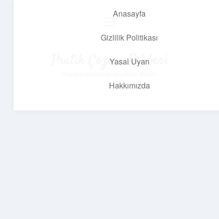
Anasayfa
menüyü
aç
Gizlilik Politikası
Pratik Çözüm Rehberi
Yasal Uyarı
Hayatını kolaylaştıran zekice fikirler!
Hakkımızda