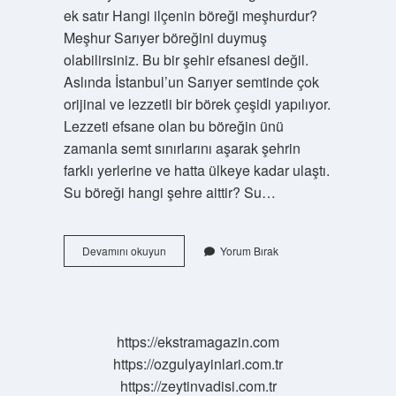
ek satır Hangi ilçenin böreği meşhurdur?
Meşhur Sarıyer böreğini duymuş
olabilirsiniz. Bu bir şehir efsanesi değil.
Aslında İstanbul’un Sarıyer semtinde çok
orijinal ve lezzetli bir börek çeşidi yapılıyor.
Lezzeti efsane olan bu böreğin ünü
zamanla semt sınırlarını aşarak şehrin
farklı yerlerine ve hatta ülkeye kadar ulaştı.
Su böreği hangi şehre aittir? Su…
Adana
Devamını okuyun
Yorum Bırak
Böreği
Nerenin
Yemeği
https://ekstramagazin.com
https://ozgulyayinlari.com.tr
https://zeytinvadisi.com.tr