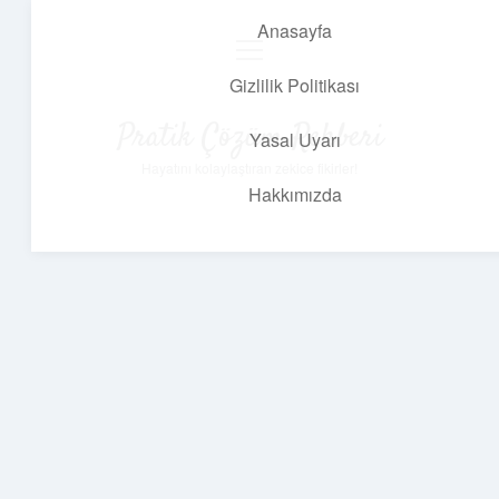
Anasayfa
menüyü
aç
Gizlilik Politikası
Pratik Çözüm Rehberi
Yasal Uyarı
Hayatını kolaylaştıran zekice fikirler!
Hakkımızda