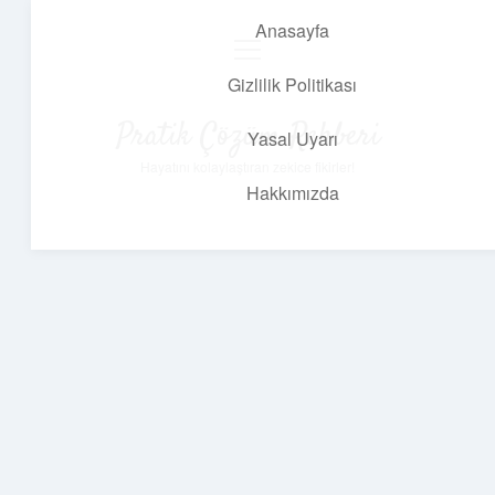
Anasayfa
menüyü
aç
Gizlilik Politikası
Pratik Çözüm Rehberi
Yasal Uyarı
Hayatını kolaylaştıran zekice fikirler!
Hakkımızda