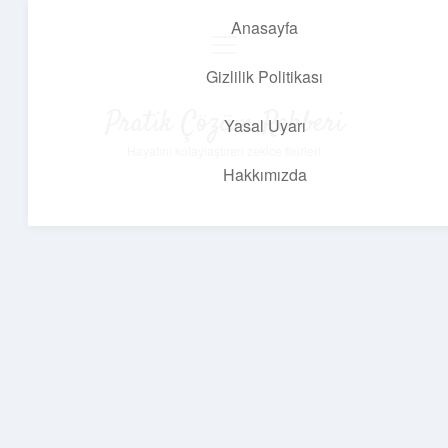
Anasayfa
menüyü
aç
Gizlilik Politikası
Pratik Çözüm Rehberi
Yasal Uyarı
Hayatını kolaylaştıran zekice fikirler!
Hakkımızda