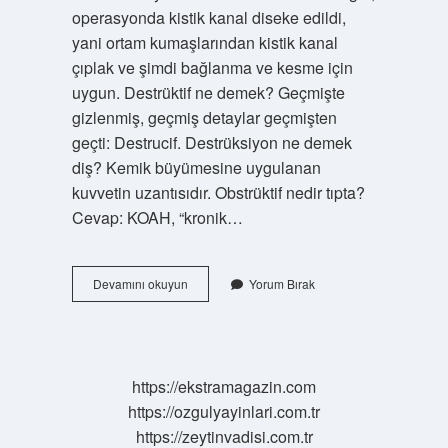
operasyonda kistik kanal diseke edildi,
yani ortam kumaşlarından kistik kanal
çıplak ve şimdi bağlanma ve kesme için
uygun. Destrüktif ne demek? Geçmişte
gizlenmiş, geçmiş detaylar geçmişten
geçti: Destrucif. Destrüksiyon ne demek
diş? Kemik büyümesine uygulanan
kuvvetin uzantısıdır. Obstrüktif nedir tıpta?
Cevap: KOAH, “kronik…
Destrükte
Devamını okuyun
Yorum Bırak
Etmek
Ne
Demek
Tıp
https://ekstramagazin.com
https://ozgulyayinlari.com.tr
https://zeytinvadisi.com.tr