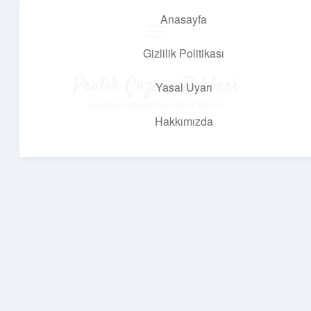
Anasayfa
menüyü
aç
Gizlilik Politikası
Pratik Çözüm Rehberi
Yasal Uyarı
Hayatını kolaylaştıran zekice fikirler!
Hakkımızda