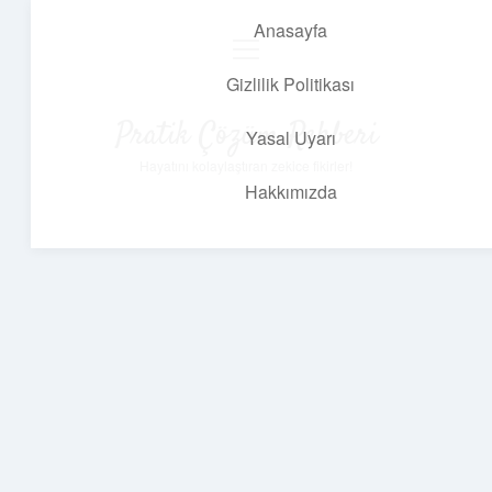
Anasayfa
menüyü
aç
Gizlilik Politikası
Pratik Çözüm Rehberi
Yasal Uyarı
Hayatını kolaylaştıran zekice fikirler!
Hakkımızda