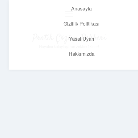
Anasayfa
menüyü
aç
Gizlilik Politikası
Pratik Çözüm Rehberi
Yasal Uyarı
Hayatını kolaylaştıran zekice fikirler!
Hakkımızda