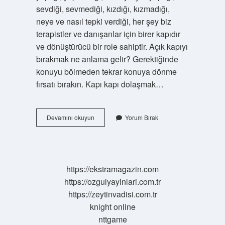
sevdiği, sevmediği, kızdığı, kızmadığı,
neye ve nasıl tepki verdiği, her şey biz
terapistler ve danışanlar için birer kapıdır
ve dönüştürücü bir role sahiptir. Açık kapıyı
bırakmak ne anlama gelir? Gerektiğinde
konuyu bölmeden tekrar konuya dönme
fırsatı bırakın. Kapı kapı dolaşmak…
Kapı
Devamını okuyun
Yorum Bırak
Kapı
Dolaşmak
Ne
Anlama
Gelir
https://ekstramagazin.com
https://ozgulyayinlari.com.tr
https://zeytinvadisi.com.tr
knight online
nttgame