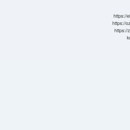
Sonrası
Iz
Kalır
https:/
Mı
https://o
https://
k