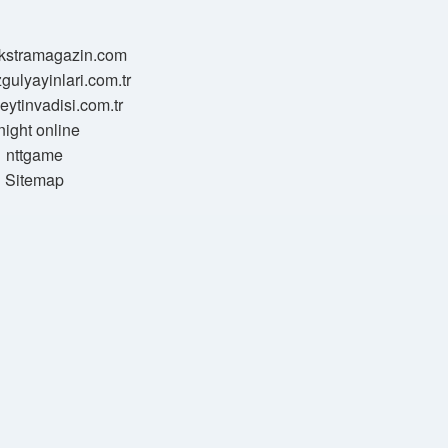
/ekstramagazin.com
zgulyayinlari.com.tr
zeytinvadisi.com.tr
night online
nttgame
Sitemap