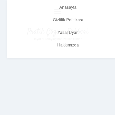
Anasayfa
menüyü
aç
Gizlilik Politikası
Pratik Çözüm Rehberi
Yasal Uyarı
Hayatını kolaylaştıran zekice fikirler!
Hakkımızda