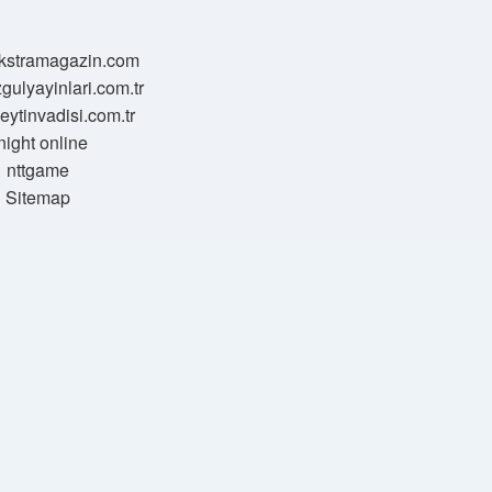
/ekstramagazin.com
zgulyayinlari.com.tr
zeytinvadisi.com.tr
night online
nttgame
Sitemap