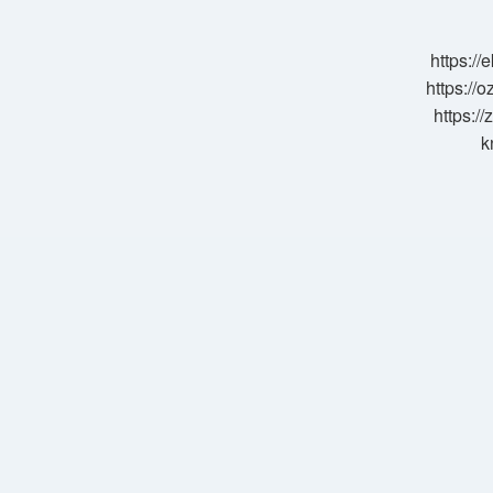
Kilo
https:/
https://o
https://
k