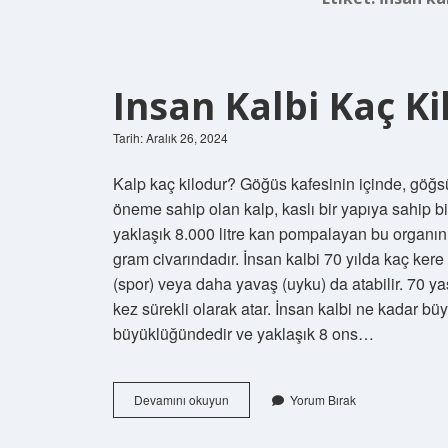
Insan Kalbi Kaç Ki
Tarih: Aralık 26, 2024
Kalp kaç kilodur? Göğüs kafesinin içinde, göğs
öneme sahip olan kalp, kaslı bir yapıya sahip 
yaklaşık 8.000 litre kan pompalayan bu organın
gram civarındadır. İnsan kalbi 70 yılda kaç kere 
(spor) veya daha yavaş (uyku) da atabilir. 70 yaş
kez sürekli olarak atar. İnsan kalbi ne kadar büy
büyüklüğündedir ve yaklaşık 8 ons…
Insan
Devamını okuyun
Yorum Bırak
Kalbi
Kaç