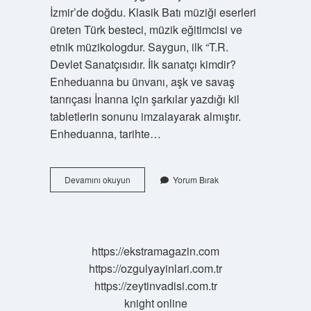
İzmir’de doğdu. Klasik Batı müziği eserleri
üreten Türk besteci, müzik eğitimcisi ve
etnik müzikologdur. Saygun, ilk “T.R.
Devlet Sanatçısıdır. İlk sanatçı kimdir?
Enheduanna bu ünvanı, aşk ve savaş
tanrıçası İnanna için şarkılar yazdığı kil
tabletlerin sonunu imzalayarak almıştır.
Enheduanna, tarihte…
Devlet
Devamını okuyun
Yorum Bırak
Sanatçılığı
Ünvanı
Alan
Ilk
Sanatçımız
https://ekstramagazin.com
Kimdir
https://ozgulyayinlari.com.tr
https://zeytinvadisi.com.tr
knight online