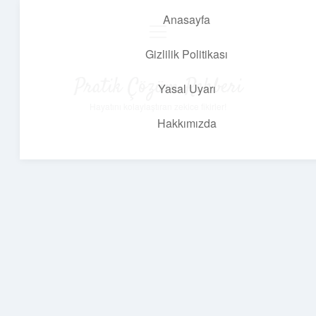
Anasayfa
menüyü
aç
Gizlilik Politikası
Pratik Çözüm Rehberi
Yasal Uyarı
Hayatını kolaylaştıran zekice fikirler!
Hakkımızda