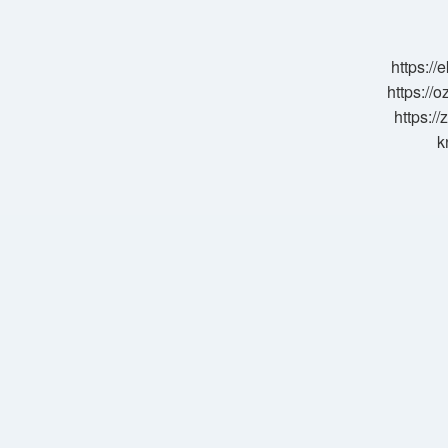
Değil
Mi
https:/
https://o
https://
k