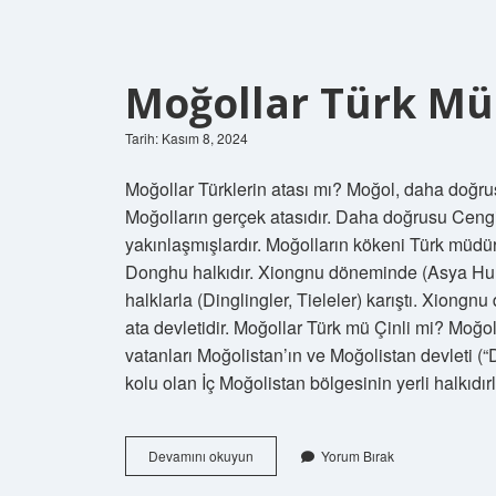
Moğollar Türk Mü
Tarih: Kasım 8, 2024
Moğollar Türklerin atası mı? Moğol, daha doğrus
Moğolların gerçek atasıdır. Daha doğrusu Cengi
yakınlaşmışlardır. Moğolların kökeni Türk müdü
Donghu halkıdır. Xiongnu döneminde (Asya Hunlar
halklarla (Dinglingler, Tieleler) karıştı. Xiongnu
ata devletidir. Moğollar Türk mü Çinli mi? Moğol
vatanları Moğolistan’ın ve Moğolistan devleti (“
kolu olan İç Moğolistan bölgesinin yerli halkıdırl
Moğollar
Devamını okuyun
Yorum Bırak
Türk
Mü