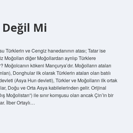
 Değil Mi
u Türklerin ve Cengiz hanedanının atası; Tatar ise
z Moğolları diğer Moğollardan ayrılıp Türklere
r? Moğolcanın kökeni Mançurya’dır. Moğolların ataları
ı), Donghular ilk olarak Türklerin ataları olan batılı
 devleti (Asya Hun devleti), Türkler ve Moğolların ilk ortak
lar, Doğu ve Orta Asya kabilelerinden gelir. Orijinal
Dış Moğolistan”) ile sınır komşusu olan ancak Çin’in bir
ar. İlber Ortaylı…