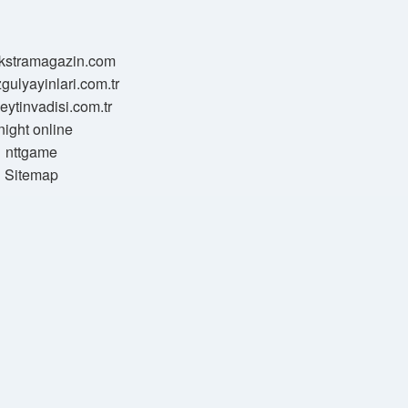
/ekstramagazin.com
zgulyayinlari.com.tr
zeytinvadisi.com.tr
night online
nttgame
Sitemap