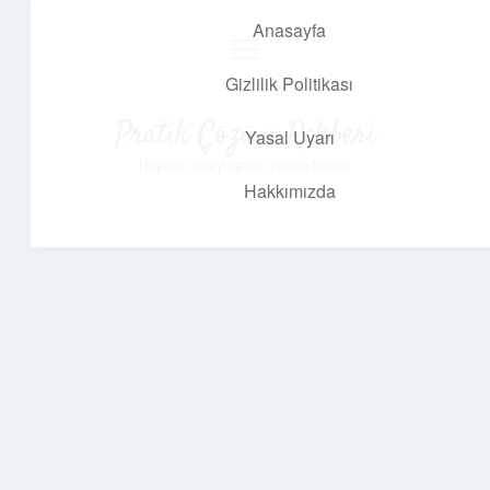
Anasayfa
menüyü
aç
Gizlilik Politikası
Pratik Çözüm Rehberi
Yasal Uyarı
Hayatını kolaylaştıran zekice fikirler!
Hakkımızda