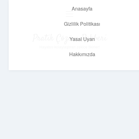
Anasayfa
menüyü
aç
Gizlilik Politikası
Pratik Çözüm Rehberi
Yasal Uyarı
Hayatını kolaylaştıran zekice fikirler!
Hakkımızda