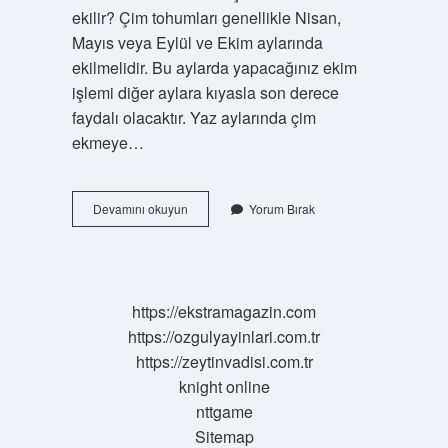
ekilir? Çim tohumları genellikle Nisan,
Mayıs veya Eylül ve Ekim aylarında
ekilmelidir. Bu aylarda yapacağınız ekim
işlemi diğer aylara kıyasla son derece
faydalı olacaktır. Yaz aylarında çim
ekmeye…
Hazır
Devamını okuyun
Yorum Bırak
Çimin
Metrekaresi
Kaç
Tl
https://ekstramagazin.com
https://ozgulyayinlari.com.tr
https://zeytinvadisi.com.tr
knight online
nttgame
Sitemap