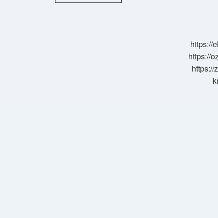
Gümrük
Işlemleri
Ne
Kadar
Sürer
https:/
https://o
https://
k