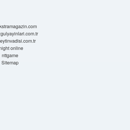
/ekstramagazin.com
zgulyayinlari.com.tr
zeytinvadisi.com.tr
night online
nttgame
Sitemap