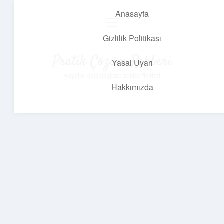
Anasayfa
menüyü
aç
Gizlilik Politikası
Pratik Çözüm Rehberi
Yasal Uyarı
Hayatını kolaylaştıran zekice fikirler!
Hakkımızda