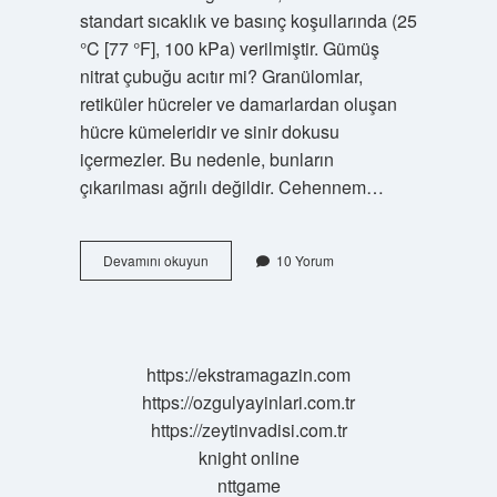
standart sıcaklık ve basınç koşullarında (25
°C [77 °F], 100 kPa) verilmiştir. Gümüş
nitrat çubuğu acıtır mi? Granülomlar,
retiküler hücreler ve damarlardan oluşan
hücre kümeleridir ve sinir dokusu
içermezler. Bu nedenle, bunların
çıkarılması ağrılı değildir. Cehennem…
Cehennem
Devamını okuyun
10 Yorum
Taşı
Ne
Işe
Yarar
https://ekstramagazin.com
https://ozgulyayinlari.com.tr
https://zeytinvadisi.com.tr
knight online
nttgame