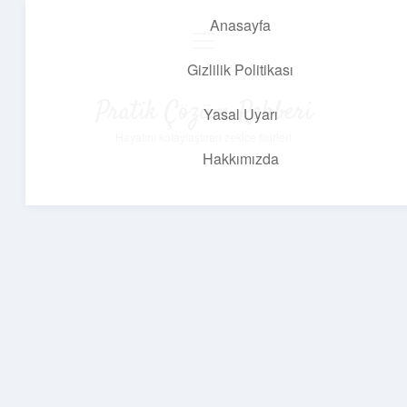
Anasayfa
menüyü
aç
Gizlilik Politikası
Pratik Çözüm Rehberi
Yasal Uyarı
Hayatını kolaylaştıran zekice fikirler!
Hakkımızda