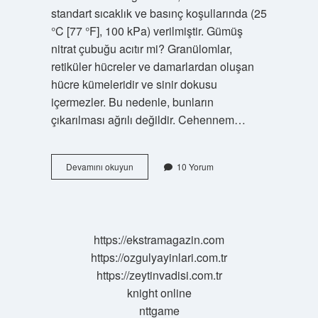
standart sıcaklık ve basınç koşullarında (25
°C [77 °F], 100 kPa) verilmiştir. Gümüş
nitrat çubuğu acıtır mi? Granülomlar,
retiküler hücreler ve damarlardan oluşan
hücre kümeleridir ve sinir dokusu
içermezler. Bu nedenle, bunların
çıkarılması ağrılı değildir. Cehennem…
Cehennem
Devamını okuyun
10 Yorum
Taşı
Ne
Işe
Yarar
https://ekstramagazin.com
https://ozgulyayinlari.com.tr
https://zeytinvadisi.com.tr
knight online
nttgame