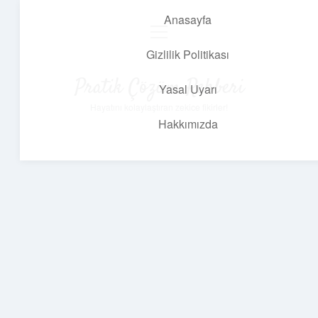
Anasayfa
menüyü
aç
Gizlilik Politikası
Pratik Çözüm Rehberi
Yasal Uyarı
Hayatını kolaylaştıran zekice fikirler!
Hakkımızda