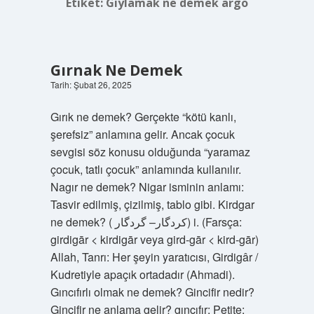
Etiket:
Gıylamak ne demek argo
Gırnak Ne Demek
Tarih: Şubat 26, 2025
Gırık ne demek? Gerçekte “kötü kanlı,
şerefsiz” anlamına gelir. Ancak çocuk
sevgisi söz konusu olduğunda “yaramaz
çocuk, tatlı çocuk” anlamında kullanılır.
Nagır ne demek? Nigar isminin anlamı:
Tasvir edilmiş, çizilmiş, tablo gibi. Kirdgar
ne demek? ( ﻛﺮﺩﮔﺎﺭ– ﮔﺮﺩﮔﺎﺭ) i. (Farsça:
girdigār < kirdigār veya gird-gār < kird-gār)
Allah, Tanrı: Her şeyin yaratıcısı, Girdigâr /
Kudretiyle apaçık ortadadır (Ahmadi).
Gıncıfırlı olmak ne demek? Gincifir nedir?
Gincifir ne anlama gelir? gıncıfır: Petite: