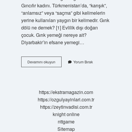
Gıncıfır kadını. Türkmenistan’da, “karışık”,
“anlamsız” veya “saçma” gibi kelimelerin
yerine kullanılan yaygın bir kelimedir. Gırık
dölü ne demek? [1] Evlilik dışı doğan
çocuk. Gırık yemeği nereye ait?
Diyarbakir’in efsane yemegi…
Gırnak
Devamını okuyun
Yorum Bırak
Ne
Demek
https://ekstramagazin.com
https://ozgulyayinlari.com.tr
https://zeytinvadisi.com.tr
knight online
nttgame
Sitemap