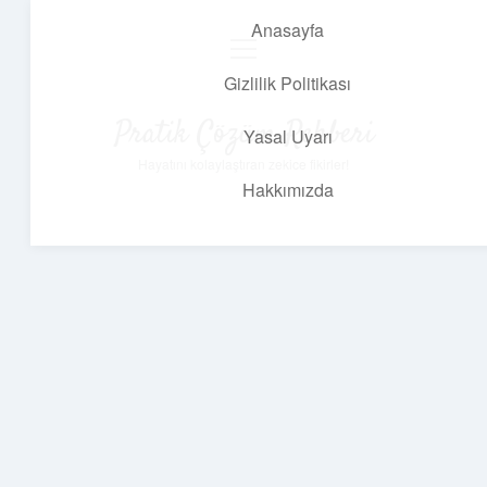
Anasayfa
menüyü
aç
Gizlilik Politikası
Pratik Çözüm Rehberi
Yasal Uyarı
Hayatını kolaylaştıran zekice fikirler!
Hakkımızda