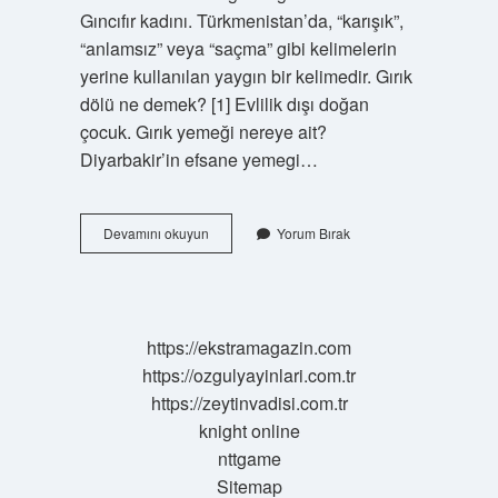
Gıncıfır kadını. Türkmenistan’da, “karışık”,
“anlamsız” veya “saçma” gibi kelimelerin
yerine kullanılan yaygın bir kelimedir. Gırık
dölü ne demek? [1] Evlilik dışı doğan
çocuk. Gırık yemeği nereye ait?
Diyarbakir’in efsane yemegi…
Gırnak
Devamını okuyun
Yorum Bırak
Ne
Demek
https://ekstramagazin.com
https://ozgulyayinlari.com.tr
https://zeytinvadisi.com.tr
knight online
nttgame
Sitemap