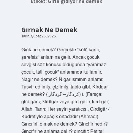
Etiket:
Gırla gidiyor ne demek
Gırnak Ne Demek
Tarih: Şubat 26, 2025
Gırık ne demek? Gerçekte “kötü kanlı,
şerefsiz” anlamına gelir. Ancak çocuk
sevgisi söz konusu olduğunda “yaramaz
çocuk, tatlı çocuk” anlamında kullanılır.
Nagır ne demek? Nigar isminin anlamı:
Tasvir edilmiş, çizilmiş, tablo gibi. Kirdgar
ne demek? ( ﻛﺮﺩﮔﺎﺭ– ﮔﺮﺩﮔﺎﺭ) i. (Farsça:
girdigār < kirdigār veya gird-gār < kird-gār)
Allah, Tanrı: Her şeyin yaratıcısı, Girdigâr /
Kudretiyle apaçık ortadadır (Ahmadi).
Gıncıfırlı olmak ne demek? Gincifir nedir?
Gincifir ne anlama gelir? gıncıfır: Petite: