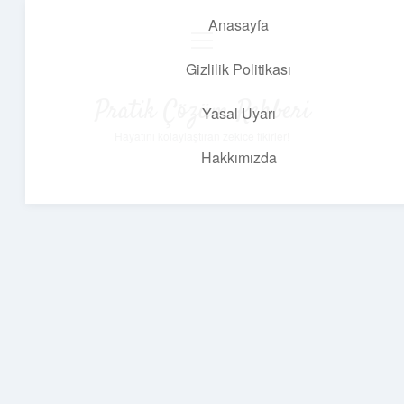
Anasayfa
menüyü
aç
Gizlilik Politikası
Pratik Çözüm Rehberi
Yasal Uyarı
Hayatını kolaylaştıran zekice fikirler!
Hakkımızda