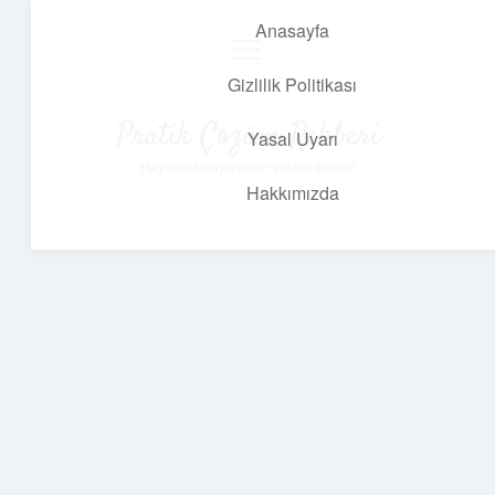
Anasayfa
menüyü
aç
Gizlilik Politikası
Pratik Çözüm Rehberi
Yasal Uyarı
Hayatını kolaylaştıran zekice fikirler!
Hakkımızda