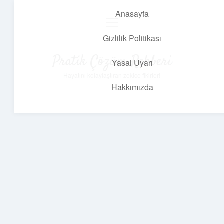
Anasayfa
menüyü
aç
Gizlilik Politikası
Pratik Çözüm Rehberi
Yasal Uyarı
Hayatını kolaylaştıran zekice fikirler!
Hakkımızda