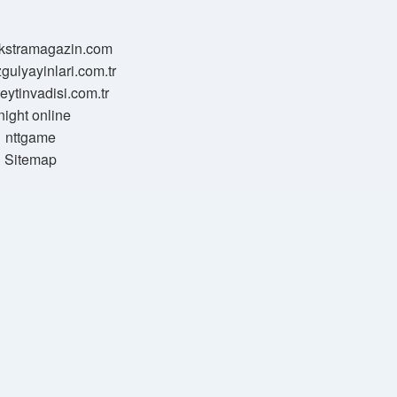
/ekstramagazin.com
zgulyayinlari.com.tr
zeytinvadisi.com.tr
night online
nttgame
Sitemap