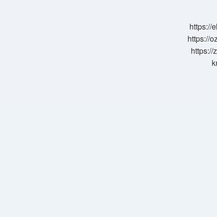
Düşer
Mi
https:/
https://o
https://
k